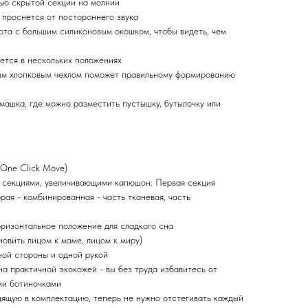
ью скрытой секции на молнии
проснется от постороннего звука
ота с большим силиконовым окошком, чтобы видеть, чем
ется в нескольких положениях
ым хлопковым чехлом поможет правильному формированию
машка, где можно разместить пустышку, бутылочку или
One Click Move)
 секциями, увеличивающими капюшон: Первая секция
рая - комбинированная - часть тканевая, часть
оризонтальное положение для сладкого сна
овить лицом к маме, лицом к миру)
ной стороны и одной рукой
а практичной экокожей - вы без труда избавитесь от
ми ботиночками
дящую в комплектацию, теперь не нужно отстегивать каждый