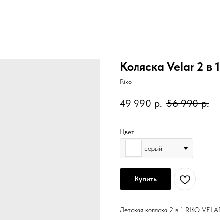
Коляска Velar 2 в 1
Riko
49 990
р.
56 990
р.
Цвет
серый
Купить
Детская коляска 2 в 1 RIKO VELA