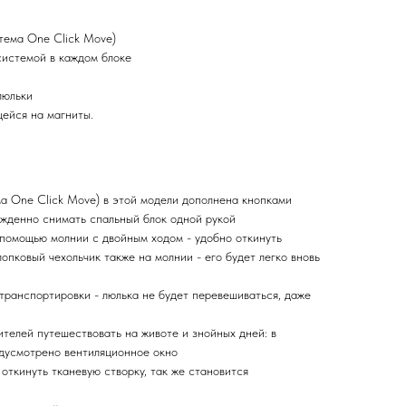
тема One Click Move)
системой в каждом блоке
люльки
ейся на магниты.
а One Click Move) в этой модели дополнена кнопками
ужденно снимать спальный блок одной рукой
 помощью молнии с двойным ходом - удобно откинуть
опковый чехольчик также на молнии - его будет легко вновь
 транспортировки - люлька не будет перевешиваться, даже
ителей путешествовать на животе и знойных дней: в
едусмотрено вентиляционное окно
откинуть тканевую створку, так же становится