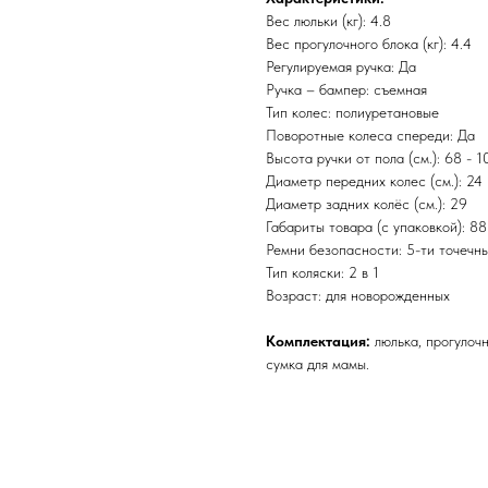
Вес люльки (кг): 4.8
Вес прогулочного блока (кг): 4.4
Регулируемая ручка: Да
Ручка – бампер: съемная
Тип колес: полиуретановые
Поворотные колеса спереди: Да
Высота ручки от пола (см.): 68 - 1
Диаметр передних колес (см.): 24
Диаметр задних колёс (см.): 29
Габариты товара (с упаковкой): 88
Ремни безопасности: 5-ти точечн
Тип коляски: 2 в 1
Возраст: для новорожденных
Комплектация:
люлька, прогулочн
сумка для мамы.