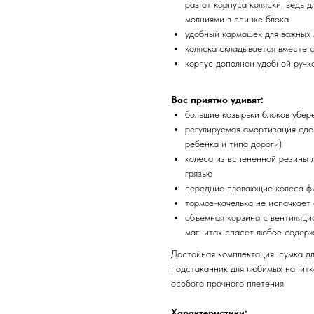
раз от корпуса коляски, ведь 
молниями в спинке блока
удобный кармашек для важных
коляска складывается вместе 
корпус дополнен удобной ручк
Вас приятно удивят:
большие козырьки блоков убер
регулируемая амортизация сдел
ребенка и типа дороги)
колеса из вспененной резины 
грязью
передние плавающие колеса ф
тормоз-качелька не испачкает 
объемная корзина с вентиляци
магнитах спасет любое содерж
Достойная комплектация: сумка дл
подстаканник для любимых напитк
особого прочного плетения
Характеристики: