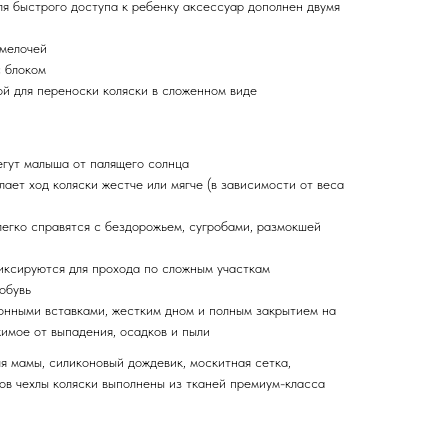
для быстрого доступа к ребенку аксессуар дополнен двумя
 мелочей
с блоком
ой для переноски коляски в сложенном виде
егут малыша от палящего солнца
ает ход коляски жестче или мягче (в зависимости от веса
легко справятся с бездорожьем, сугробами, размокшей
иксируются для прохода по сложным участкам
обувь
онными вставками, жестким дном и полным закрытием на
имое от выпадения, осадков и пыли
я мамы, силиконовый дождевик, москитная сетка,
ов чехлы коляски выполнены из тканей премиум-класса