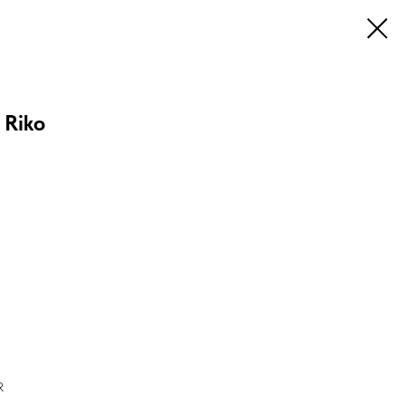
 Riko
R