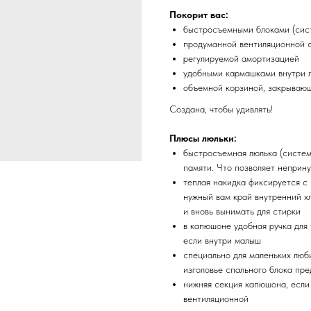
Покорит вас:
быстросъемными блоками (сис
продуманной вентиляционной 
регулируемой амортизацией
удобными кармашками внутри 
объемной корзиной, закрывающ
Создана, чтобы удивлять!
Плюсы люльки:
быстросъемная люлька (систем
памяти. Что позволяет неприн
теплая накидка фиксируется с
нужный вам край внутренний хл
и вновь вынимать для стирки
в капюшоне удобная ручка для
если внутри малыш
специально для маленьких люб
изголовье спального блока пр
нижняя секция капюшона, если 
вентиляционной