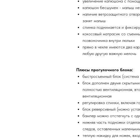
увеличение капюшона с помощ
капюшон бесшумен - малыш не 
наличие ветрозащитного отвор
занят малыш
спинка поднимается и фиксиру
кокосовый матрасик со съемн
позвоночника внутри люльки
прямо в чехле имеются два кар
любую другую важную мелочь
Плюсы прогулочного блока:
быстросъемный блок (система 
блок дополнен двумя скрытыми
полностью вентиляционная, вто
вентиляционная
регулировка спинки, включая г
блок реверсивный (можно устан
бампер можно отстегнуть с од
нижняя часть подножки отделан
следов, оставленных маленьки
теплую накидку для ножек, вхо