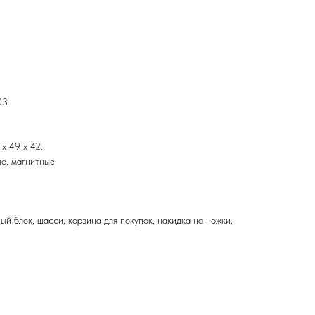
03
 x 49 x 42.
ые, магнитные
ый блок, шасси, корзина для покупок, накидка на ножки,