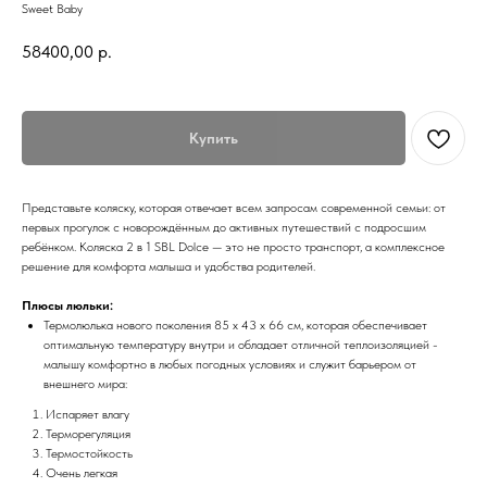
Sweet Baby
58400,00
р.
Купить
Представьте коляску, которая отвечает всем запросам современной семьи: от
первых прогулок с новорождённым до активных путешествий с подросшим
ребёнком. Коляска 2 в 1 SBL Dolce — это не просто транспорт, а комплексное
решение для комфорта малыша и удобства родителей.
Плюсы люльки:
Термолюлька нового поколения 85 х 43 х 66 см, которая обеспечивает
оптимальную температуру внутри и обладает отличной теплоизоляцией -
малышу комфортно в любых погодных условиях и служит барьером от
внешнего мира:
Испаряет влагу
Терморегуляция
Термостойкость
Очень легкая