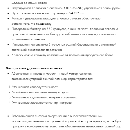
малыша до самых ножек
Регулируемая подножка с системой ONE-HAND, управляемая одной рукой
Просторное спальное место размером 94×32 см
Мягкая и дышащая вставка для спального места обеспечивает
дополнительную поддержку
Поворотный бампер на 360 градусов, а нижняя часть подножки отделана
практичной экокожей - вы без труда избавитесь от следов, оставленных
маленькими ботинками
Инновационная система 5-точечных ремней безопасности с магнитной
застежкой, межпаховая перемычка
Коляску можно сложить, независимо от положения прогулочного блока
Вас приятно удивит шасси коляски:
Абсолютная инновация модели - новый материал колес -
высокомолекулярный сшитый полимер, характеризуется:
Улучшенная износоустойчивость
Устойчивость к высоким температурам
Улучшенное сцепление с мокрым покрытием.
Улучшенные характеристики при нагреве
Революционная система амортизации с высококачественными
шарикоподшипниками и встроенной подвеской которая превращает любую
прогулку в комфортное путешествие: обеспечивает невероятно плавный ход