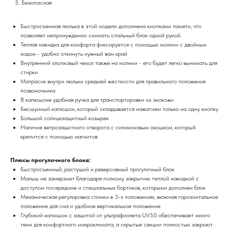
Безопасная
Быстросъемная люлька в этой модели дополнена кнопками памяти, что
позволяет непринужденно снимать спальный блок одной рукой.
Теплая накидка для комфорта фиксируется с помощью молнии с двойным
ходом - удобно откинуть нужный вам край
Внутренний хлопковый чехол также на молнии - его будет легко вынимать для
стирки
Матрасик внутри люльки средней жесткости для правильного положения
позвоночника
В капюшоне удобная ручка для транспортировки из экокожи
Бесшумный капюшон, который складывается нажатием только на одну кнопку
Большой солнцезащитный козырек
Наличие ветрозащитного отворота с силиконовым окошком, который
крепится с помощью магнитов
Плюсы прогулочного блока:
Быстросъемный, растущий и реверсивный прогулочный блок
Малыш не замерзнет благодаря полному закрытию теплой накидкой с
доступом посередине и специальных бортиков, которыми дополнен блок
Механическая регулировка спинки в 3-х положениях, включая горизонтальное
положение для сна и удобное вертикальное положение
Глубокий капюшон с защитой от ультрафиолета UV50 обеспечивает много
тени для комфортного микроклимата, а скрытые секции полностью закроют