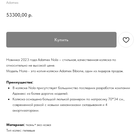
Adamex
53300,00
р.
Купить
Новинка 2023 года Adamex Nola – стильная, качественная коляска по
относительно не высокой цене.
Модель Нола - это копия коляски Adamex Bibione, один из лидеров продаж.
Преимущества:
В коляске Nola присутствует большинство последних разработок компании
Адамекс из более дорогих моделей.
Коляска оснащена большой люлькой размером по матрасику 70*34 см.,
современной рамой с новыми механизмами складывания и 4
амортизаторами.
Материал:
ткань+эко-кожа
Тип колес: гелевые