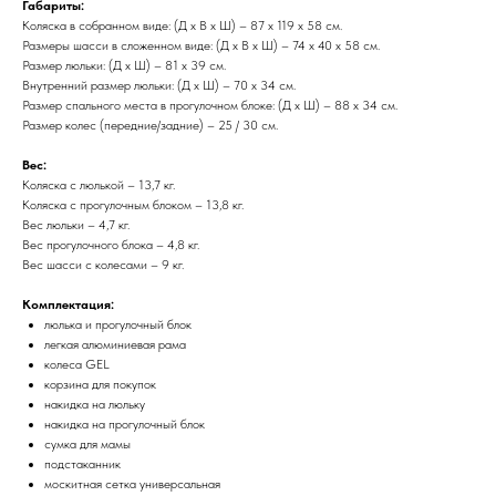
Габариты:
Коляска в собранном виде: (Д х В х Ш) – 87 х 119 х 58 см.
Размеры шасси в сложенном виде: (Д х В х Ш) – 74 х 40 х 58 см.
Размер люльки: (Д х Ш) – 81 х 39 см.
Внутренний размер люльки: (Д х Ш) – 70 х 34 см.
Размер спального места в прогулочном блоке: (Д х Ш) – 88 х 34 см.
Размер колес (передние/задние) – 25 / 30 см.
Вес:
Коляска с люлькой – 13,7 кг.
Коляска с прогулочным блоком – 13,8 кг.
Вес люльки – 4,7 кг.
Вес прогулочного блока – 4,8 кг.
Вес шасси с колесами – 9 кг.
Комплектация:
люлька и прогулочный блок
легкая алюминиевая рама
колеса GEL
корзина для покупок
накидка на люльку
накидка на прогулочный блок
сумка для мамы
подстаканник
москитная сетка универсальная