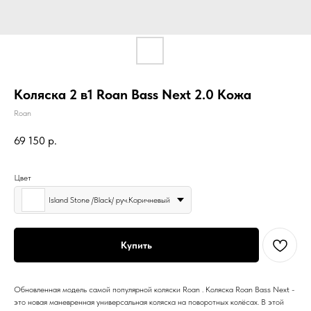
Коляска 2 в1 Roan Bass Next 2.0 Кожа
Roan
69 150
р.
Цвет
Island Stone /Black/ руч.Коричневый
Купить
Обновленная модель самой популярной коляски Roan . Коляска Roan Bass Next -
это новая маневренная универсальная коляска на поворотных колёсах. В этой