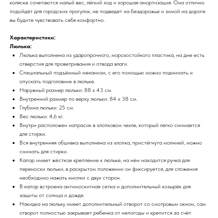
коляске сочетаются малый вес, лёгкий ход и хорошая амортизация. Она отлично
подойдёт для городских прогулок, не подведет на бездорожье и зимой на дороге
вы будите чувствовать себя комфортно.
Характеристики:
Люлька:
Люлька выполнена из ударопрочного, морозостойкого пластика, на дне есть
отверстия для проветривания и отвода влаги.
Специальный подъёмный механизм, с его помощью можно поднимать и
опускать подголовник в люльке.
Наружный размер люльки: 88 х 43 см.
Внутренний размер по верху люльки: 84 х 38 см.
Глубина люльки: 25 см.
Вес люльки: 4,6 кг.
Внутри расположен матрасик в хлопковом чехле, который легко снимается
для стирки.
Вся внутренняя обшивка выполнена из хлопка, пристёгнута молнией, можно
снимать для стирки.
Капор имеет жёсткое крепление к люльке, на нём находится ручка для
переноски люльки, в раскрытом положении он фиксируется, для сложения
необходимо нажать кнопки с двух сторон.
В капор встроена антимоскитная сетка и дополнительный козырёк для
защиты от солнца и дождя.
Накидка на люльку имеет дополнительный отворот со смотровым окном, сам
отворот полностью закрывает ребенка от непогоды и крепится за счёт