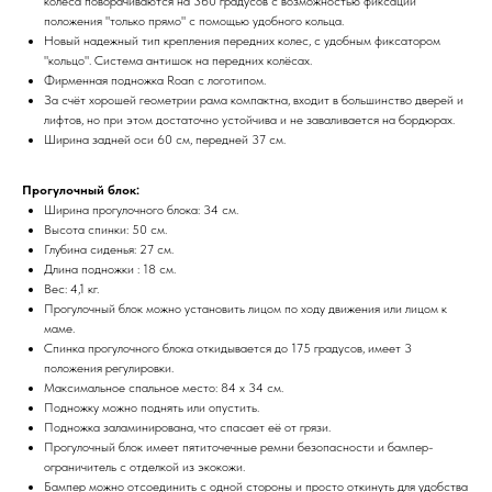
колёса поворачиваются на 360 градусов с возможностью фиксации
положения "только прямо" с помощью удобного кольца.
Новый надежный тип крепления передних колес, с удобным фиксатором
"кольцо". Система антишок на передних колёсах.
Фирменная подножка Roan с логотипом.
За счёт хорошей геометрии рама компактна, входит в большинство дверей и
лифтов, но при этом достаточно устойчива и не заваливается на бордюрах.
Ширина задней оси 60 см, передней 37 см.
Прогулочный блок:
Ширина прогулочного блока: 34 см.
Высота спинки: 50 см.
Глубина сиденья: 27 см.
Длина подножки : 18 см.
Вес: 4,1 кг.
Прогулочный блок можно установить лицом по ходу движения или лицом к
маме.
Спинка прогулочного блока откидывается до 175 градусов, имеет 3
положения регулировки.
Максимальное спальное место: 84 х 34 см.
Подножку можно поднять или опустить.
Подножка заламинирована, что спасает её от грязи.
Прогулочный блок имеет пятиточечные ремни безопасности и бампер-
ограничитель с отделкой из экокожи.
Бампер можно отсоединить с одной стороны и просто откинуть для удобства