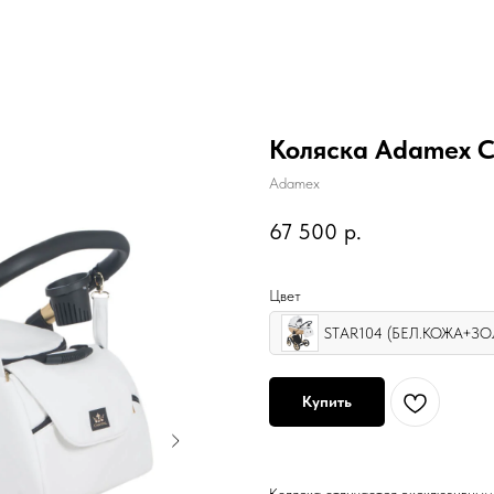
Коляска Adamex Ch
Adamex
67 500
р.
Цвет
STAR104 (БЕЛ.КОЖА+З
Купить