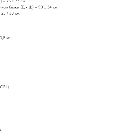
) – 75 х 33 см.
чном блоке: (Д х Ш) – 90 х 34 см.
 25 / 30 см.
,8 кг.
(GEL)
я