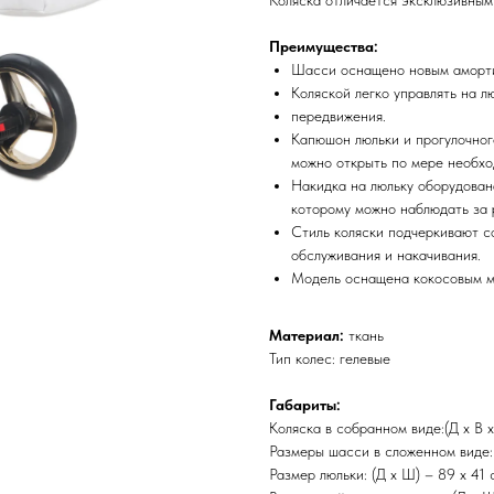
Коляска отличается эксклюзивным
Преимущества:
Шасси оснащено новым аморти
Коляской легко управлять на л
передвижения.
Капюшон люльки и прогулочног
можно открыть по мере необхо
Накидка на люльку оборудован
которому можно наблюдать за 
Стиль коляски подчеркивают с
обслуживания и накачивания.
Модель оснащена кокосовым м
Материал:
ткань
Тип колес: гелевые
Габариты:
Коляска в собранном виде:(Д х В х
Размеры шасси в сложенном виде: 
Размер люльки: (Д х Ш) – 89 х 41 