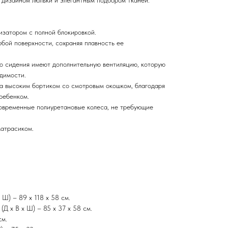
 дизайном люльки и элегантным подбором тканей.
затором с полной блокировкой.
юбой поверхности, сохраняя плавность ее
о сидения имеют дополнительную вентиляцию, которую
димости.
а высоким бортиком со смотровым окошком, благодаря
ребенком.
овременные полиуретановые колеса, не требующие
атрасиком.
 Ш) – 89 х 118 х 58 см.
(Д х В х Ш) – 85 х 37 х 58 см.
см.