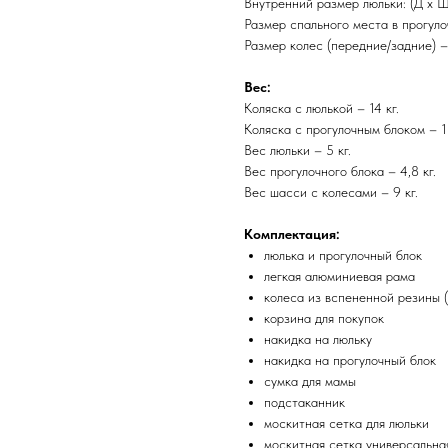
Внутренний размер люльки: (Д х Ш
Размер спального места в прогуло
Размер колес (передние/задние) –
Вес:
Коляска с люлькой – 14 кг.
Коляска с прогулочным блоком – 13
Вес люльки – 5 кг.
Вес прогулочного блока – 4,8 кг.
Вес шасси с колесами – 9 кг.
Комплектация:
люлька и прогулочный блок
легкая алюминиевая рама
колеса из вспененной резины 
корзина для покупок
накидка на люльку
накидка на прогулочный блок
сумка для мамы
подстаканник
москитная сетка для люльки
москитная сетка универсальна