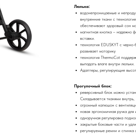
Люлька:
водонепроницаемые и непроду
внутренние ткани с технологи
обеспечивают здоровый сон м
магнитная кнопка – надежно ф
вставки.
технология EDUSKYT с черно-
развивает моторику
технология ThermoCot поддерж
выпадать влаге внутри люльки.
Адаптеры, регулирующие высот
Прогулочный блок:
реверсивный блок можно устано
Складывается тканями внутрь,
огромный капюшон с вентиляци
новая эргономичная ручка для
одноручная регулировка подно
закрытые боковые части и удл
регулируемые ремни и спинка