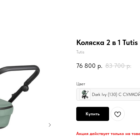
Коляска 2 в 1 Tutis
Tutis
76 800
р.
83 700
р.
Цвет
Dark Ivy (130) С СУМКО
Купить
Акция действует только на това