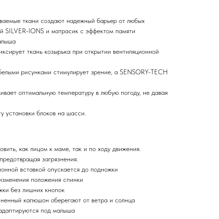
ваемые ткани создают надежный барьер от любых
ей SILVER-IONS и матрасик с эффектом памяти
алыша
иксирует ткань козырька при открытии вентиляционной
белыми рисунками стимулирует зрение, а SENSORY-TECH
ивает оптимальную температуру в любую погоду, не давая
у установки блоков на шасси.
вить, как лицом к маме, так и по ходу движения.
 предотвращая загрязнения.
онной вставкой опускается до подножки
 изменения положения спинки
жки без лишних кнопок
иненный капюшон оберегают от ветра и солнца
 адаптируются под малыша