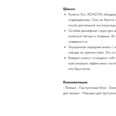
Шасси:
Колёса ALL-ROADTM обладают
повреждениям. Они не боятся 
после длительной эксплуатаци
Особая рельефная структура ш
коляской лёгким и плавным. В
поверхности.
Улучшенная передняя вилка с 
наезде на препятствия. Это о
Каждое колесо оснащено собс
максимально эффективно гасит
или брусчатке.
Комплектация:
• Люлька • Прогулочный блок • Бам
для люльки • Накидка для прогуло