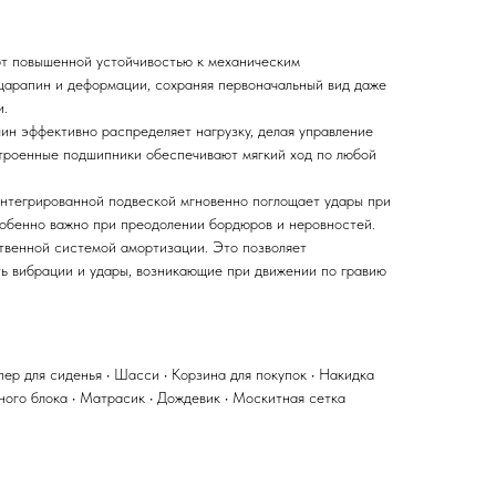
 повышенной устойчивостью к механическим
царапин и деформации, сохраняя первоначальный вид даже
и.
ин эффективно распределяет нагрузку, делая управление
строенные подшипники обеспечивают мягкий ход по любой
интегрированной подвеской мгновенно поглощает удары при
собенно важно при преодолении бордюров и неровностей.
твенной системой амортизации. Это позволяет
ь вибрации и удары, возникающие при движении по гравию
пер для сиденья • Шасси • Корзина для покупок • Накидка
чного блока • Матрасик • Дождевик • Москитная сетка