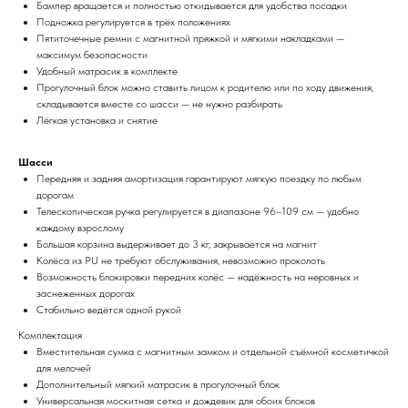
Бампер вращается и полностью откидывается для удобства посадки
Подножка регулируется в трёх положениях
Пятиточечные ремни с магнитной пряжкой и мягкими накладками —
максимум безопасности
Удобный матрасик в комплекте
Прогулочный блок можно ставить лицом к родителю или по ходу движения,
складывается вместе со шасси — не нужно разбирать
Лёгкая установка и снятие
Шасси
Передняя и задняя амортизация гарантируют мягкую поездку по любым
дорогам
Телескопическая ручка регулируется в диапазоне 96–109 см — удобно
каждому взрослому
Большая корзина выдерживает до 3 кг, закрывается на магнит
Колёса из PU не требуют обслуживания, невозможно проколоть
Возможность блокировки передних колёс — надёжность на неровных и
заснеженных дорогах
Стабильно ведётся одной рукой
Комплектация
Вместительная сумка с магнитным замком и отдельной съёмной косметичкой
для мелочей
Дополнительный мягкий матрасик в прогулочный блок
Универсальная москитная сетка и дождевик для обоих блоков