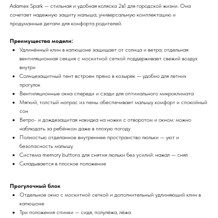
Adamex Spark — стильная и удобная коляска 2в1 для городской жизни. Она
сочетает надежную защиту малыша, универсальную комплектацию и
продуманные детали для комфорта родителей.
Преимущества модели:
Удлинённый клин в капюшоне защищает от солнца и ветра; отдельная
вентиляционная секция с москитной сеткой поддерживает свежий воздух
внутри
Солнцезащитный тент встроен прямо в козырёк — удобно для летних
прогулок
Вентиляционные окна спереди и сзади для оптимального микроклимата
Мягкий, толстый матрас из пены обеспечивает малышу комфорт и спокойный
сон
Ветро- и дождезащитая накидка на ножки с отворотом и окном: можно
наблюдать за ребёнком даже в плохую погоду
Полностью отделанное внутреннее пространство люльки — уют и
безопасность малышу
Система memory buttons для снятия люльки без усилий: нажал — снял
Складывается в плоское положение
Прогулочный блок
Отдельное окно с москитной сеткой и дополнительный удлиняющий клин в
капюшоне
Три положения спинки — сидя, полулёжа, лёжа