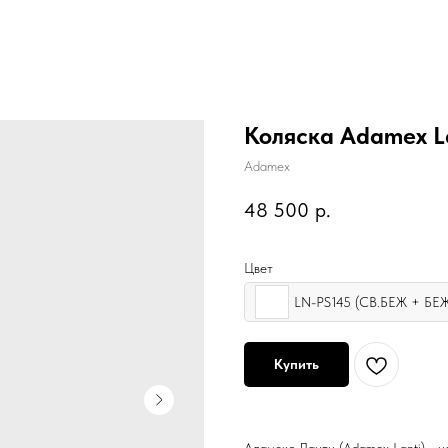
Коляска Adamex Lan
Adamex
48 500
р.
Цвет
LN-PS145 (СВ.БЕЖ + БЕ
Купить