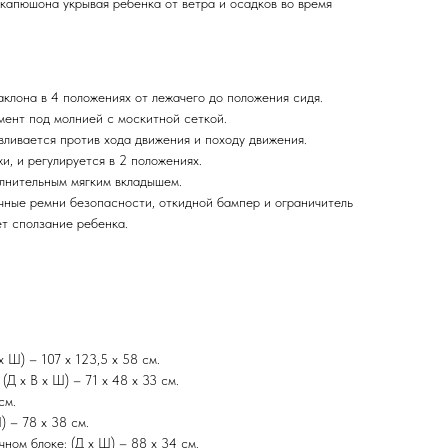
 капюшона укрывая ребенка от ветра и осадков во время
аклона в 4 положениях от лежачего до положения сидя.
ент под молнией с москитной сеткой.
вливается против хода движения и походу движения.
, и регулируется в 2 положениях.
лнительным мягким вкладышем.
ечные ремни безопасности, откидной бампер и ограничитель
т сползание ребенка.
х Ш) – 107 х 123,5 х 58 см.
Д х В х Ш) – 71 х 48 х 33 см.
см.
) – 78 х 38 см.
чном блоке: (Д х Ш) – 88 х 34 см.