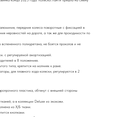
новинка конца 2023 года. Коляска Ланти пришла на смену
алюминия, передние колеса поворотные с фиксацией в
ния неровностей на дороге, а так же для проходимости по
 вспененного полиуретана, не боятся проколов и не
м. с регулируемой амортизацией.
одителей в 8 положениях.
того типа, крепится на молниях к раме.
торы, для плавного хода коляски, регулируются в 2
аропрочного пластика, обтянут с внешней стороны
каней, а в коллекции Deluxe из экокожи.
лнена из Х/Б ткани.
епится кнопками.