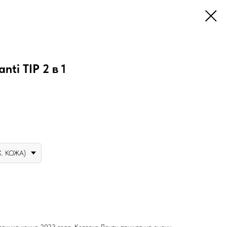
ti TIP 2 в 1
Ж. КОЖА)