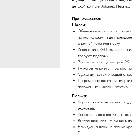
Адамекс Ланти (Adamex Lanti) - 
детской коляски Adamex Neonex.
Преимущества:
Шасси:
Облегченное шасси из сплава 
прямо положении для преодоле
снежной коже или песку.
Колеса типа GEL выполнены из
требуют подкачки.
Задние колеса диаметром 29 с
Ручка регулируется под рост р
Сумка для детских вещей откры
На раме расположены амортиза
положениях - мягко и жестко.
Люлька:
Каркас люльки выполнен из уд
экокожей.
Капюшон выполнен из плотных т
Внутренняя часть съемная выпо
Накидка на ножки в люльке кр