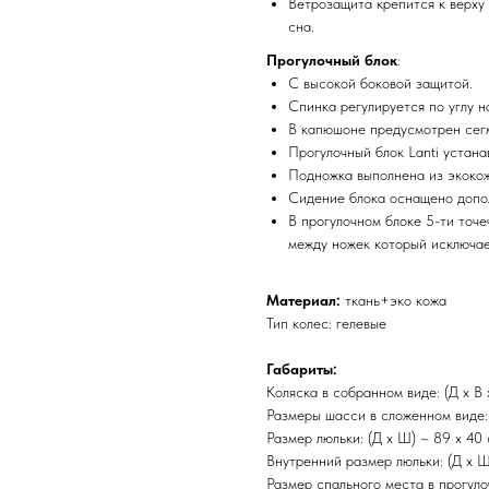
Ветрозащита крепится к верху
сна.
Прогулочный блок
:
С высокой боковой защитой.
Спинка регулируется по углу н
В капюшоне предусмотрен сегм
Прогулочный блок Lanti устана
Подножка выполнена из экокожи
Сидение блока оснащено допо
В прогулочном блоке 5-ти точ
между ножек который исключае
Материал:
ткань+эко кожа
Тип колес: гелевые
Габариты:
Коляска в собранном виде: (Д х В 
Размеры шасси в сложенном виде: (
Размер люльки: (Д х Ш) – 89 х 40 
Внутренний размер люльки: (Д х Ш
Размер спального места в прогуло