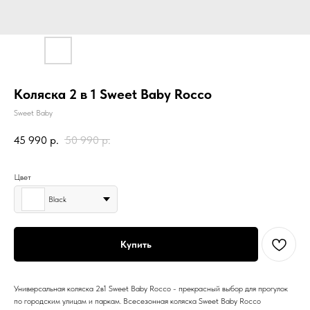
Коляска 2 в 1 Sweet Baby Rocco
Sweet Baby
45 990
р.
50 990
р.
Цвет
Black
Купить
Универсальная коляска 2в1 Sweet Baby Rocco - прекрасный выбор для прогулок
по городским улицам и паркам. Всесезонная коляска Sweet Baby Rocco