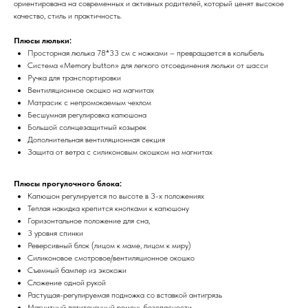
ориентирована на современных и активных родителей, который ценят высокое
качество, стиль и практичность.
Плюсы люльки:
Просторная люлька 78*33 см с ножками – превращается в колыбель
Система «Memory button» для легкого отсоединения люльки от шасси
Ручка для транспортировки
Вентиляционное окошко на магнитах
Матрасик с непромокаемым чехлом
Бесшумная регулировка капюшона
Большой солнцезащитный козырек
Дополнительная вентиляционная секция
Защита от ветра с силиконовым окошком на магнитах
Плюсы прогулочного блока:
Капюшон регулируется по высоте в 3-х положениях
Теплая накидка крепится кнопками к капюшону
Горизонтальное положение для сна,
3 уровня спинки
Реверсивный блок (лицом к маме, лицом к миру)
Силиконовое смотровое/вентиляционное окошко
Съемный бампер из экокожи
Сложение одной рукой
Растущая-регулируемая подножка со вставкой антигрязь
Магнитный пятиточечный ремень безопасности