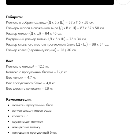
Габариты:
Коляска в собранном виде (Д х В х Ш) – 87 х 115 х 58 см.
Размеры шасси в сложенном виде (Д х В х Ш) – 87 х 37 х 58 см.
Размер люльки (Д х Ш) – 84 х 40 см.
Внутренний размер люльки (Д х В х Ш) – 73 х 34 см.
Размер спального места в прогулочном блоке (Д х Ш) – 88 х 34 см.
Размер колес (передние/задние) – 25 / 30 см.
Вес:
Коляска с люлькой – 12,5 кг.
Коляска с прогулочным блоком – 12,6 кг.
Вес люльки – 4,7 кг.
Вес прогулочного блока – 4,8 кг.
Вес шасси с колесами – 7,8 кг.
Комплектация:
люлька и прогулочный блок
легкая алюминиевая рама
колеса GEL
корзина для покупок
накидка на люльку
накидка на прогулочный блок