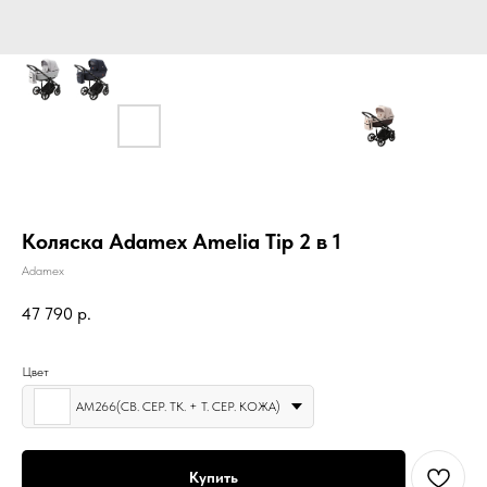
Коляска Adamex Amelia Tip 2 в 1
Adamex
47 790
р.
Цвет
AM266(СВ. СЕР. ТК. + Т. СЕР. КОЖА)
Купить