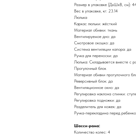
Размер в упаковке (ДхШхВ, см): 44
Вес в упаковке, кг: 23.14
Люлька
Каркас люльки: жёсткий
Материал обивки: ткань
Вентилируемое дно: да
Смотровое окошко: да
Система вентиляции капора: да
Ручка для переноски: да
Люлька: Складывается вместе с р
Прогулочный блок
Материал обивки прогулочного бло
Реверсивный блок: да
Вентиляционное окно: да
Регулировка наклона спинки: ступ
Регулировка подножки: да
Разделитель для ножек: да
Ручка-перекладина перед ребенко
Шасси-рама:
​Количество колес: 4