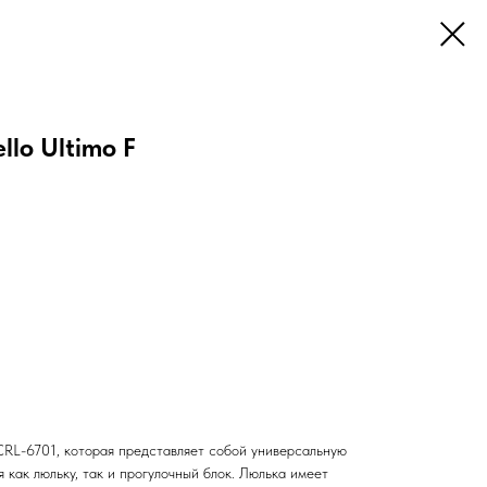
llo Ultimo F
 CRL-6701, которая представляет собой универсальную
я как люльку, так и прогулочный блок. Люлька имеет