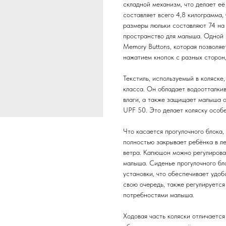
складной механизм, что делает её
составляет всего 4,8 килограмма,
размеры люльки составляют 74 на
пространство для малыша. Одной 
Memory Buttons, которая позволя
нажатием кнопок с разных сторон,
Текстиль, используемый в коляске
класса. Он обладает водоотталки
влаги, а также защищает малыша 
UPF 50. Это делает коляску особ
Что касается прогулочного блока
полностью закрывает ребёнка в л
ветра. Капюшон можно регулироват
малыша. Сиденье прогулочного бл
установки, что обеспечивает удобс
свою очередь, также регулируется
потребностями малыша.
Ходовая часть коляски отличается