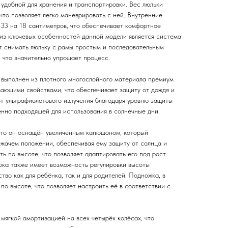
 удобной для хранения и транспортировки. Вес люльки
 что позволяет легко маневрировать с ней. Внутренние
 33 на 18 сантиметров, что обеспечивает комфортное
из ключевых особенностей данной модели является система
ет снимать люльку с рамы простым и последовательным
 что значительно упрощает процесс.
, выполнен из плотного многослойного материала премиум
вающими свойствами, что обеспечивает защиту от дождя и
от ультрафиолетового излучения благодаря уровню защиты
енно подходящей для использования в солнечные дни.
, то он оснащён увеличенным капюшоном, который
ежачем положении, обеспечивая ему защиту от солнца и
ь по высоте, что позволяет адаптировать его под рост
ока также имеет возможность регулировки высоты
тво как для ребёнка, так и для родителей. Подножка, в
 по высоте, что позволяет настроить её в соответствии с
 мягкой амортизацией на всех четырёх колёсах, что