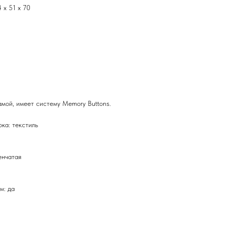
 х 51 х 70
амой, имеет систему Memory Buttons.
ка: текстиль
енчатая
м: да