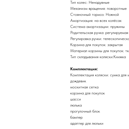
Тип колес: Ненадувные
Механизм вращения: поворотные
Стояночный тормоз: Ножной
Амортизация: на всех колёсах
Система амортизации: пружины
Родительская ручка: регулируемая
Регулировка ручки: телескопическ
Корзина для покупок: закрытая
Материал корзины для покупок: т
Тип складывания коляски:Книжка
Комплектация:
Комплектация коляски: сумка для
дождевик
москитная сетка
корзина для покупок
шасси
люлька
прогулочный блок
бампер
адаптер для люльки