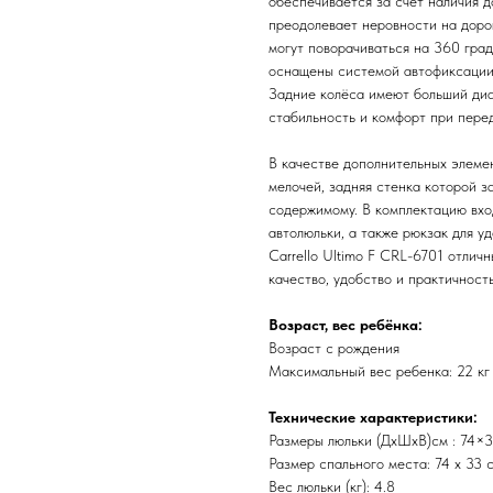
обеспечивается за счёт наличия д
преодолевает неровности на доро
могут поворачиваться на 360 град
оснащены системой автофиксации,
Задние колёса имеют больший диа
стабильность и комфорт при пере
В качестве дополнительных элеме
мелочей, задняя стенка которой з
содержимому. В комплектацию вхо
автолюльки, а также рюкзак для у
Carrello Ultimo F CRL-6701 отлич
качество, удобство и практичность
Возраст, вес ребёнка:
Возраст с рождения
Максимальный вес ребенка: 22 кг
Технические характеристики:
Размеры люльки (ДхШхВ)см : 74×3
Размер спального места: 74 х 33 с
Вес люльки (кг): 4.8