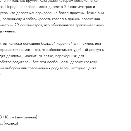
ополнительных пружин, благодаря которым коляска легко
ге. Передние колёса имеют диаметр 20 сантиметров и
усов, что делает маневрирование более простым. Также они
 позволяющей заблокировать колёса в прямом положении.
метр — 29 сантиметров, что обеспечивает дополнительную
движении.
нтов, коляска оснащена большой корзиной для покупок или
акрывается на магнитах, что обеспечивает удобный доступ к
дят дождевик, москитная сетка, переходники для
добства родителей. Все эти особенности делают коляску
ным выбором для современных родителей, которые ценят
.
3×18 см (внутренний)
м (люлька)